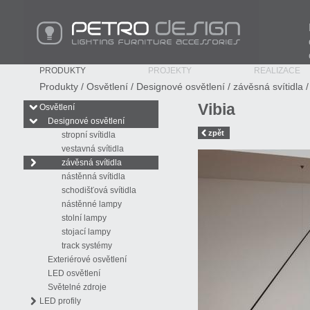
PETRO Design - Lighting Furniture Accessories
PRODUKTY
PROJEKTY
REALIZACE
Produkty
/
Osvětlení
/
Designové osvětlení
/
závěsná svítidla
/
Vibia
Osvětlení
Designové osvětlení
zpět
stropní svítidla
vestavná svítidla
závěsná svítidla
nástěnná svítidla
schodišťová svítidla
nástěnné lampy
stolní lampy
stojací lampy
track systémy
Exteriérové osvětlení
LED osvětlení
Světelné zdroje
LED profily