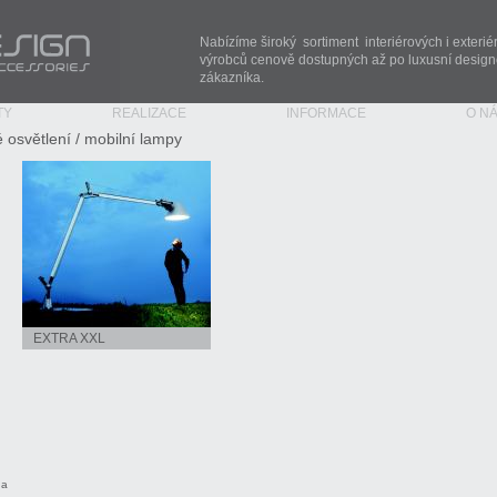
ories
Nabízíme široký sortiment interiérových i exterié
výrobců cenově dostupných až po luxusní designo
zákazníka.
TY
REALIZACE
INFORMACE
O N
é osvětlení
/
mobilní lampy
EXTRA XXL
na