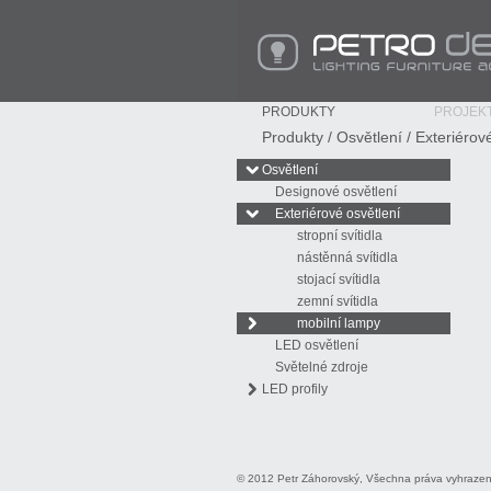
PETRO Design - Lighting Furniture Access
PRODUKTY
PROJEK
Produkty
/
Osvětlení
/
Exteriérov
Osvětlení
Designové osvětlení
Exteriérové osvětlení
stropní svítidla
nástěnná svítidla
stojací svítidla
zemní svítidla
mobilní lampy
LED osvětlení
Světelné zdroje
LED profily
© 2012 Petr Záhorovský, Všechna práva vyhraze