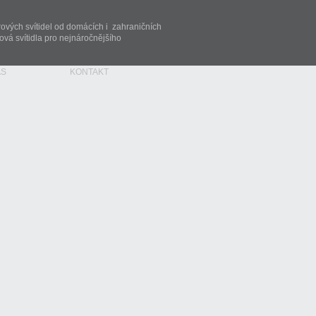
rových svítidel od domácích i zahraničních
vá svítidla pro nejnáročnějšího
ÁS
KONTAKT