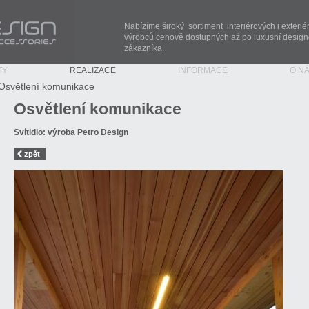
ories
Nabízíme široký sortiment interiérových i exterié
výrobců cenově dostupných až po luxusní designo
zákazníka.
TY
REALIZACE
INFORMACE
O N
Osvětlení komunikace
Osvětlení komunikace
Svítidlo: výroba Petro Design
zpět