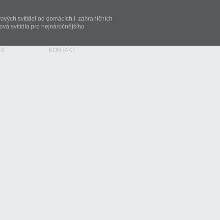
rových svítidel od domácích i zahraničních
vá svítidla pro nejnáročnějšího
ÁS
KONTAKT