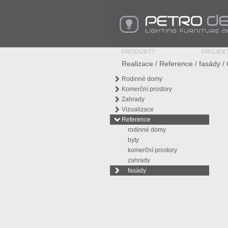
PETRO Design - Lighting Furniture Access
PRODUKTY
PROJEK
Realizace
/
Reference
/
fasády
/ 
Rodinné domy
Komerční prostory
Zahrady
Vizualizace
Reference
rodinné domy
byty
komerční prostory
zahrady
fasády