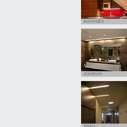
KUCHYNĚ II.
KOUPELNY
RD/F11