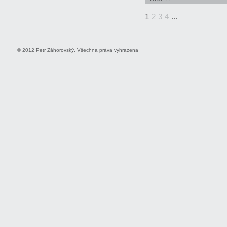
1
2
3
4
...
© 2012 Petr Záhorovský, Všechna práva vyhrazena