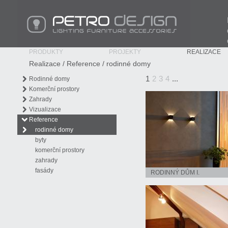
PETRO Design - Lighting Furniture Accessories
PRODUKTY
PROJEKTY
REALIZACE
Realizace
/
Reference
/
rodinné domy
1
2
3
4
...
Rodinné domy
Komerční prostory
Zahrady
Vizualizace
Reference
rodinné domy
byty
komerční prostory
zahrady
fasády
RODINNÝ DŮM I.